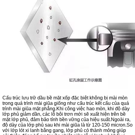
Cấu trúc lưu trữ dầu bề mặt xốp đặc biệt không bị mài mòn
trong quá trình mài giũa giống như cấu trúc kết cấu của quá
trình mài giũa mặt phẳng.Khi công việc hao mòn, khi độ dày
lớp phủ giảm dần, các lỗ bôi trơn mới sẽ xuất hiện trên bề
mặt lớp phủ, đảm bảo tính bền vững của hiệu suất.Ngoài ra,
độ dày của lớp phủ sau khi mài giũa là từ 120-150 micron.So
với lớp lót xi lanh bằng gang, lớp phủ có thành mỏng giúp