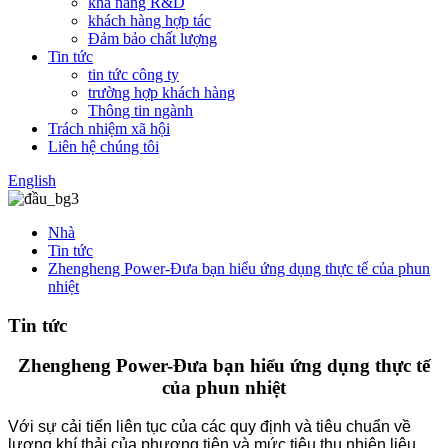
khả năng R&D
khách hàng hợp tác
Đảm bảo chất lượng
Tin tức
tin tức công ty
trường hợp khách hàng
Thông tin ngành
Trách nhiệm xã hội
Liên hệ chúng tôi
English
Nhà
Tin tức
Zhengheng Power-Đưa bạn hiểu ứng dụng thực tế của phun
nhiệt
Tin tức
Zhengheng Power-Đưa bạn hiểu ứng dụng thực tế
của phun nhiệt
Với sự cải tiến liên tục của các quy định và tiêu chuẩn về
lượng khí thải của phương tiện và mức tiêu thụ nhiên liệu