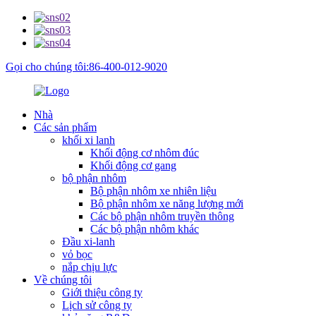
Gọi cho chúng tôi:86-400-012-9020
Nhà
Các sản phẩm
khối xi lanh
Khối động cơ nhôm đúc
Khối động cơ gang
bộ phận nhôm
Bộ phận nhôm xe nhiên liệu
Bộ phận nhôm xe năng lượng mới
Các bộ phận nhôm truyền thông
Các bộ phận nhôm khác
Đầu xi-lanh
vỏ bọc
nắp chịu lực
Về chúng tôi
Giới thiệu công ty
Lịch sử công ty