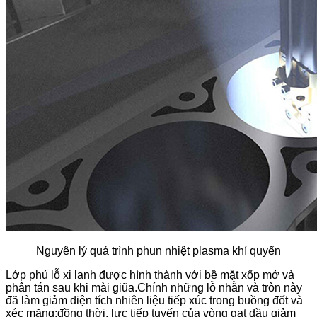
Nguyên lý quá trình phun nhiệt plasma khí quyển
Lớp phủ lỗ xi ​​lanh được hình thành với bề mặt xốp mở và
phân tán sau khi mài giũa.Chính những lỗ nhẵn và tròn này
đã làm giảm diện tích nhiên liệu tiếp xúc trong buồng đốt và
xéc măng;đồng thời, lực tiếp tuyến của vòng gạt dầu giảm