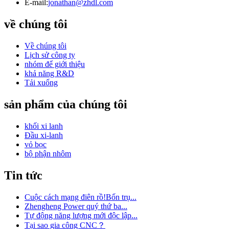
E-mail:
jonathan@zhdl.com
về chúng tôi
Về chúng tôi
Lịch sử công ty
nhóm để giới thiệu
khả năng R&D
Tải xuống
sản phẩm của chúng tôi
khối xi lanh
Đầu xi-lanh
vỏ bọc
bộ phận nhôm
Tin tức
Cuộc cách mạng điên rồ!Bốn trụ...
Zhengheng Power quý thứ ba...
Tự động năng lượng mới độc lập...
Tại sao gia công CNC？