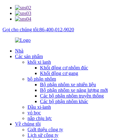
Gọi cho chúng tôi:86-400-012-9020
Nhà
Các sản phẩm
khối xi lanh
Khối động cơ nhôm đúc
Khối động cơ gang
bộ phận nhôm
Bộ phận nhôm xe nhiên liệu
Bộ phận nhôm xe năng lượng mới
Các bộ phận nhôm truyền thông
Các bộ phận nhôm khác
Đầu xi-lanh
vỏ bọc
nắp chịu lực
Về chúng tôi
Giới thiệu công ty
Lịch sử công ty