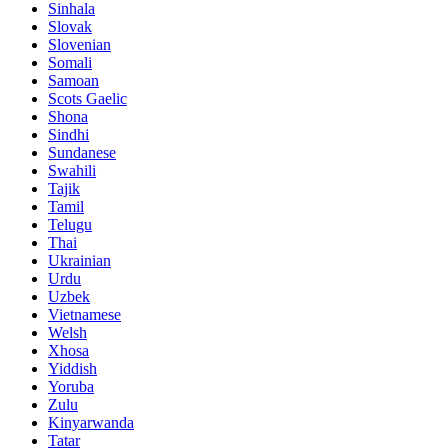
Sinhala
Slovak
Slovenian
Somali
Samoan
Scots Gaelic
Shona
Sindhi
Sundanese
Swahili
Tajik
Tamil
Telugu
Thai
Ukrainian
Urdu
Uzbek
Vietnamese
Welsh
Xhosa
Yiddish
Yoruba
Zulu
Kinyarwanda
Tatar