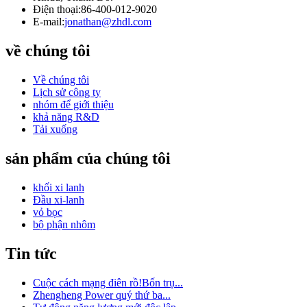
Điện thoại:
86-400-012-9020
E-mail:
jonathan@zhdl.com
về chúng tôi
Về chúng tôi
Lịch sử công ty
nhóm để giới thiệu
khả năng R&D
Tải xuống
sản phẩm của chúng tôi
khối xi lanh
Đầu xi-lanh
vỏ bọc
bộ phận nhôm
Tin tức
Cuộc cách mạng điên rồ!Bốn trụ...
Zhengheng Power quý thứ ba...