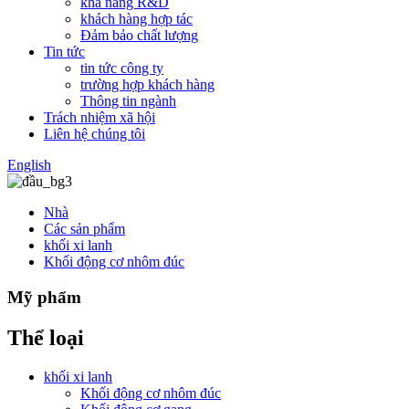
khả năng R&D
khách hàng hợp tác
Đảm bảo chất lượng
Tin tức
tin tức công ty
trường hợp khách hàng
Thông tin ngành
Trách nhiệm xã hội
Liên hệ chúng tôi
English
Nhà
Các sản phẩm
khối xi lanh
Khối động cơ nhôm đúc
Mỹ phẩm
Thể loại
khối xi lanh
Khối động cơ nhôm đúc