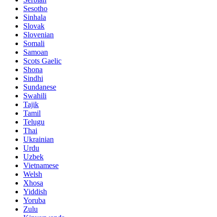
Sesotho
Sinhala
Slovak
Slovenian
Somali
Samoan
Scots Gaelic
Shona
Sindhi
Sundanese
Swahili
Tajik
Tamil
Telugu
Thai
Ukrainian
Urdu
Uzbek
Vietnamese
Welsh
Xhosa
Yiddish
Yoruba
Zulu