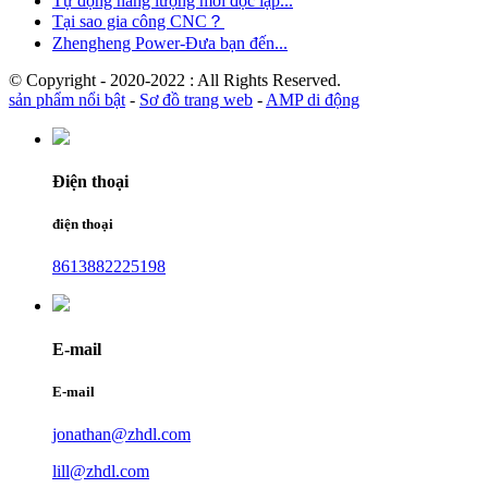
Tự động năng lượng mới độc lập...
Tại sao gia công CNC？
Zhengheng Power-Đưa bạn đến...
© Copyright - 2020-2022 : All Rights Reserved.
sản phẩm nổi bật
-
Sơ đồ trang web
-
AMP di động
Điện thoại
điện thoại
8613882225198
E-mail
E-mail
jonathan@zhdl.com
lill@zhdl.com