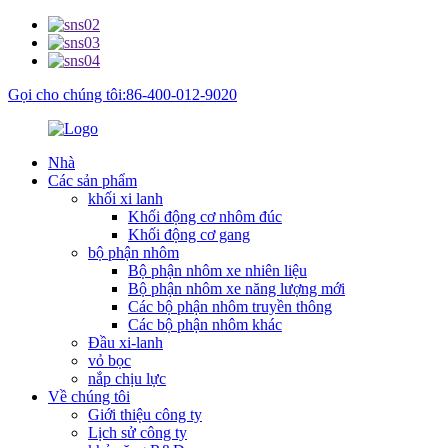
Gọi cho chúng tôi:86-400-012-9020
Nhà
Các sản phẩm
khối xi lanh
Khối động cơ nhôm đúc
Khối động cơ gang
bộ phận nhôm
Bộ phận nhôm xe nhiên liệu
Bộ phận nhôm xe năng lượng mới
Các bộ phận nhôm truyền thông
Các bộ phận nhôm khác
Đầu xi-lanh
vỏ bọc
nắp chịu lực
Về chúng tôi
Giới thiệu công ty
Lịch sử công ty