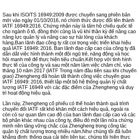
Sau khi ISO/TS 16949:2009 được chuyển sang phiên bản
mới vào ngày 01/10/2016, nó chính thức được đổi tên thành
IATF 16949:2016. Chứng nhận này là tấm hộ chiếu quốc tế
cho ngành ô tô, đồng thời cũng là vũ khí thần kỳ để nâng cao
năng lực quản lý và nâng cao sự hài lòng của khách
hàng.Ban lãnh đạo công ty rất coi trọng việc triển khai hiệu
quả IATF 16949: 2016. Ban lãnh đạo cấp cao của công ty đã
dẫn dắt việc hình thành một đội ngũ trẻ, năng động và học
hỏi mạnh mẽ để thực hiện tiêu chuẩn.Kết hợp với tình hình
thực tế của công ty và sau một năm làm việc chăm chỉ, vào
tháng 10 năm 2017 (IATF Trong năm đầu tiên sau khi chuyển
giao) Zhengheng đã hoàn tất thành công việc chuyển giao
IATF 16949: 2016, thiết lập một bộ hệ thống quản lý chất
lượng IATF 16949 với các đặc điểm của Zhengheng và duy
trì hoạt động hiệu quả.
Lần này, Zhengheng cổ phiếu có thể hoàn thành quá trình
chuyển đổi IATF rất khó khăn một cách hiệu quả, ngoài ra
còn có sự quan tâm cao độ của ban lãnh đạo cấp cao và các
bộ phận khác nhau của công ty, điều đó một lần nữa chứng
minh nền tảng vững chắc của Zhengheng trong công tác
quản lý chất lượng trong nhiều năm.Như chúng tôi đã luôn
khẳng định: thông qua cải tiến liên tục, chúng tôi hiện thực