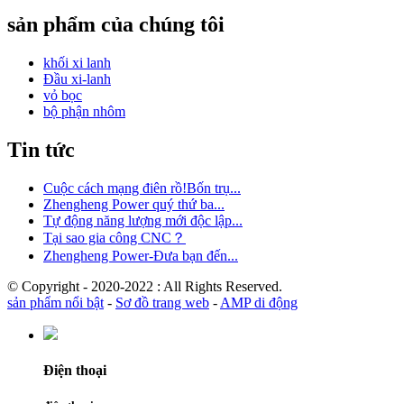
sản phẩm của chúng tôi
khối xi lanh
Đầu xi-lanh
vỏ bọc
bộ phận nhôm
Tin tức
Cuộc cách mạng điên rồ!Bốn trụ...
Zhengheng Power quý thứ ba...
Tự động năng lượng mới độc lập...
Tại sao gia công CNC？
Zhengheng Power-Đưa bạn đến...
© Copyright - 2020-2022 : All Rights Reserved.
sản phẩm nổi bật
-
Sơ đồ trang web
-
AMP di động
Điện thoại