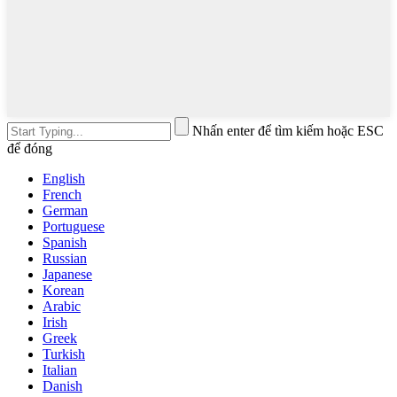
Nhấn enter để tìm kiếm hoặc ESC
để đóng
English
French
German
Portuguese
Spanish
Russian
Japanese
Korean
Arabic
Irish
Greek
Turkish
Italian
Danish