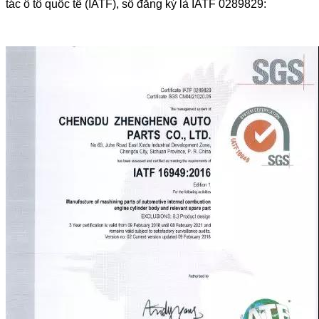
tác ô tô quốc tế (IATF), số đăng ký là IATF 0289829: