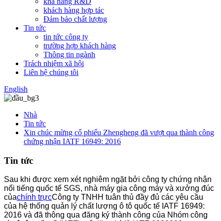
khả năng R&D
khách hàng hợp tác
Đảm bảo chất lượng
Tin tức
tin tức công ty
trường hợp khách hàng
Thông tin ngành
Trách nhiệm xã hội
Liên hệ chúng tôi
English
Nhà
Tin tức
Xin chúc mừng cổ phiếu Zhengheng đã vượt qua thành công
chứng nhận IATF 16949: 2016
Tin tức
Sau khi được xem xét nghiêm ngặt bởi công ty chứng nhận
nổi tiếng quốc tế SGS, nhà máy gia công máy và xưởng đúc
của
chính trực
Công ty TNHH tuân thủ đầy đủ các yêu cầu
của hệ thống quản lý chất lượng ô tô quốc tế IATF 16949:
2016 và đã thông qua đăng ký thành công của Nhóm công