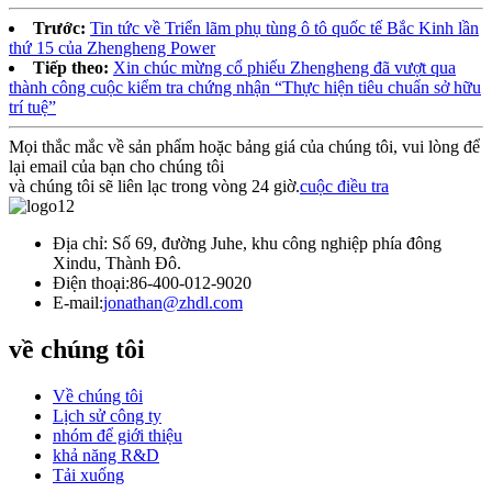
Trước:
Tin tức về Triển lãm phụ tùng ô tô quốc tế Bắc Kinh lần
thứ 15 của Zhengheng Power
Tiếp theo:
Xin chúc mừng cổ phiếu Zhengheng đã vượt qua
thành công cuộc kiểm tra chứng nhận “Thực hiện tiêu chuẩn sở hữu
trí tuệ”
Mọi thắc mắc về sản phẩm hoặc bảng giá của chúng tôi, vui lòng để
lại email của bạn cho chúng tôi
và chúng tôi sẽ liên lạc trong vòng 24 giờ.
cuộc điều tra
Địa chỉ: Số 69, đường Juhe, khu công nghiệp phía đông
Xindu, Thành Đô.
Điện thoại:
86-400-012-9020
E-mail:
jonathan@zhdl.com
về chúng tôi
Về chúng tôi
Lịch sử công ty
nhóm để giới thiệu
khả năng R&D
Tải xuống