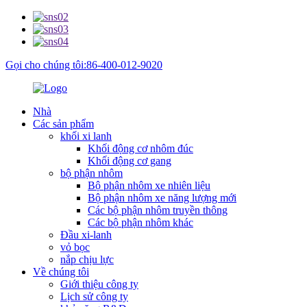
Gọi cho chúng tôi:86-400-012-9020
Nhà
Các sản phẩm
khối xi lanh
Khối động cơ nhôm đúc
Khối động cơ gang
bộ phận nhôm
Bộ phận nhôm xe nhiên liệu
Bộ phận nhôm xe năng lượng mới
Các bộ phận nhôm truyền thông
Các bộ phận nhôm khác
Đầu xi-lanh
vỏ bọc
nắp chịu lực
Về chúng tôi
Giới thiệu công ty
Lịch sử công ty