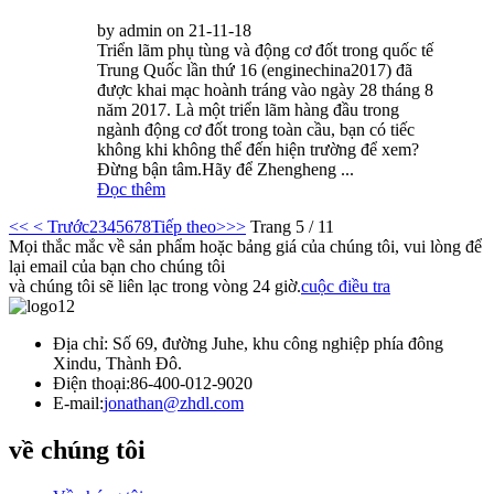
by admin on 21-11-18
Triển lãm phụ tùng và động cơ đốt trong quốc tế
Trung Quốc lần thứ 16 (enginechina2017) đã
được khai mạc hoành tráng vào ngày 28 tháng 8
năm 2017. Là một triển lãm hàng đầu trong
ngành động cơ đốt trong toàn cầu, bạn có tiếc
không khi không thể đến hiện trường để xem?
Đừng bận tâm.Hãy để Zhengheng ...
Đọc thêm
<<
< Trước
2
3
4
5
6
7
8
Tiếp theo>
>>
Trang 5 / 11
Mọi thắc mắc về sản phẩm hoặc bảng giá của chúng tôi, vui lòng để
lại email của bạn cho chúng tôi
và chúng tôi sẽ liên lạc trong vòng 24 giờ.
cuộc điều tra
Địa chỉ: Số 69, đường Juhe, khu công nghiệp phía đông
Xindu, Thành Đô.
Điện thoại:
86-400-012-9020
E-mail:
jonathan@zhdl.com
về chúng tôi