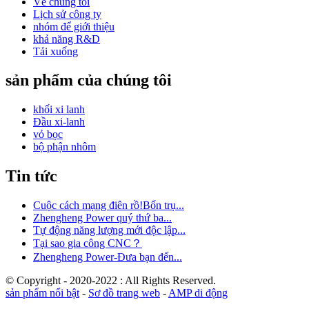
Về chúng tôi
Lịch sử công ty
nhóm để giới thiệu
khả năng R&D
Tải xuống
sản phẩm của chúng tôi
khối xi lanh
Đầu xi-lanh
vỏ bọc
bộ phận nhôm
Tin tức
Cuộc cách mạng điên rồ!Bốn trụ...
Zhengheng Power quý thứ ba...
Tự động năng lượng mới độc lập...
Tại sao gia công CNC？
Zhengheng Power-Đưa bạn đến...
© Copyright - 2020-2022 : All Rights Reserved.
sản phẩm nổi bật
-
Sơ đồ trang web
-
AMP di động