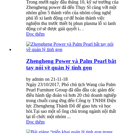
Trong mười ngày đầu tháng 10, kỹ sư trưởng của
Zhengheng power đã đến Thụy Sĩ cùng với một
nhóm gồm 5 thành viên của nhóm công nghệ
phủ lỗ xi ​​lanh động cơ để hoàn thành việc
nghiệm thu trước thiết bị phun plasma lỗ xi ​​lanh
động cơ sẽ được giải quyết i.. .
Đọc thêm
Zhengheng Power và Palm Pearl bắt
tay nói về quản lý tinh gọn
by admin on 21-11-18
Ngày 23/10/2017, Phó chủ tịch Wang của Palm
Pearl Furniture Group đã dẫn đầu các giám đốc
điều hành tập đoàn và hơn 20 chủ doanh nghiệp
trong chuỗi cung ứng đến Công ty TNHH Điện
lực Zhengheng Thành Đô để giao lưu và học
hỏi.Tại sao một số ông chủ trong ngành nội thất
lại tổ chức một nhóm ...
Đọc thêm