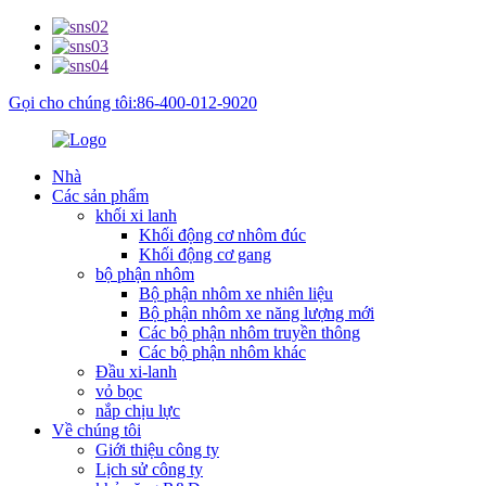
Gọi cho chúng tôi:86-400-012-9020
Nhà
Các sản phẩm
khối xi lanh
Khối động cơ nhôm đúc
Khối động cơ gang
bộ phận nhôm
Bộ phận nhôm xe nhiên liệu
Bộ phận nhôm xe năng lượng mới
Các bộ phận nhôm truyền thông
Các bộ phận nhôm khác
Đầu xi-lanh
vỏ bọc
nắp chịu lực
Về chúng tôi
Giới thiệu công ty
Lịch sử công ty