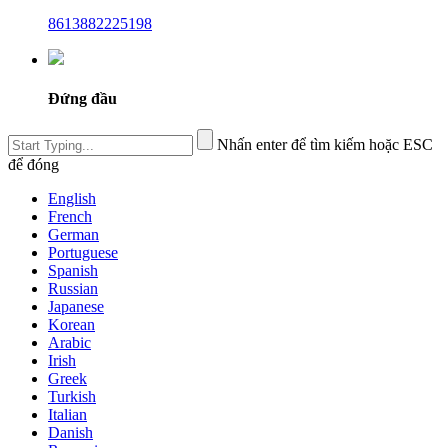
8613882225198
Đứng đầu
Nhấn enter để tìm kiếm hoặc ESC
để đóng
English
French
German
Portuguese
Spanish
Russian
Japanese
Korean
Arabic
Irish
Greek
Turkish
Italian
Danish